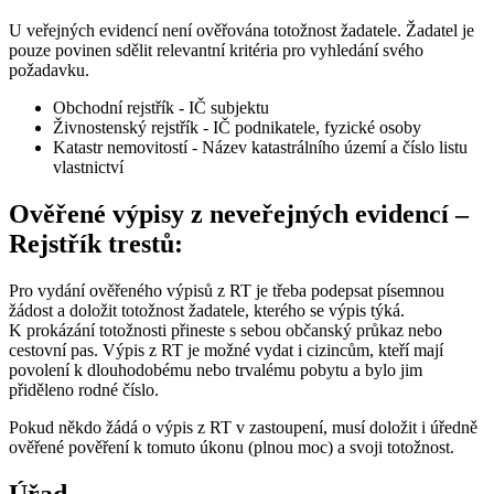
U veřejných evidencí není ověřována totožnost žadatele. Žadatel je
pouze povinen sdělit relevantní kritéria pro vyhledání svého
požadavku.
Obchodní rejstřík - IČ subjektu
Živnostenský rejstřík - IČ podnikatele, fyzické osoby
Katastr nemovitostí - Název katastrálního území a číslo listu
vlastnictví
Ověřené výpisy z neveřejných evidencí –
Rejstřík trestů:
Pro vydání ověřeného výpisů z RT je třeba podepsat písemnou
žádost a doložit totožnost žadatele, kterého se výpis týká.
K prokázání totožnosti přineste s sebou občanský průkaz nebo
cestovní pas. Výpis z RT je možné vydat i cizincům, kteří mají
povolení k dlouhodobému nebo trvalému pobytu a bylo jim
přiděleno rodné číslo.
Pokud někdo žádá o výpis z RT v zastoupení, musí doložit i úředně
ověřené pověření k tomuto úkonu (plnou moc) a svoji totožnost.