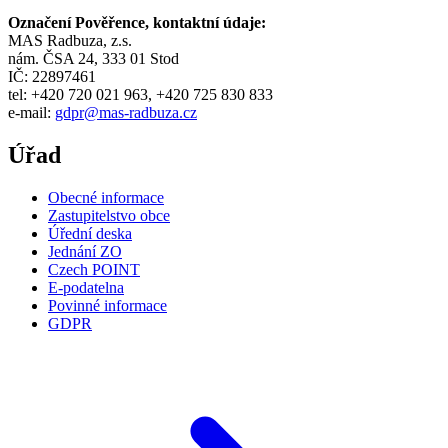
Označení Pověřence, kontaktní údaje:
MAS Radbuza, z.s.
nám. ČSA 24, 333 01 Stod
IČ: 22897461
tel: +420 720 021 963, +420 725 830 833
e-mail:
gdpr@mas-radbuza.cz
Úřad
Obecné informace
Zastupitelstvo obce
Úřední deska
Jednání ZO
Czech POINT
E-podatelna
Povinné informace
GDPR