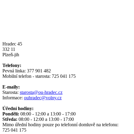
Hradec 45
332 11
Plzeň-jih
Telefony:
Pevná linka: 377 901 482
Mobilní telefon - starosta: 725 041 175
E-maily:
Starosta:
starosta@ou-hradec.cz
Informace:
ouhradec@volny.cz
Úřední hodiny:
Pondělí:
08:00 - 12:00 a 13:00 - 17:00
Středa:
08:00 - 12:00 a 13:00 - 17:00
Mimo úřední hodiny pouze po telefonní domluvě na telefonu:
725 041 175