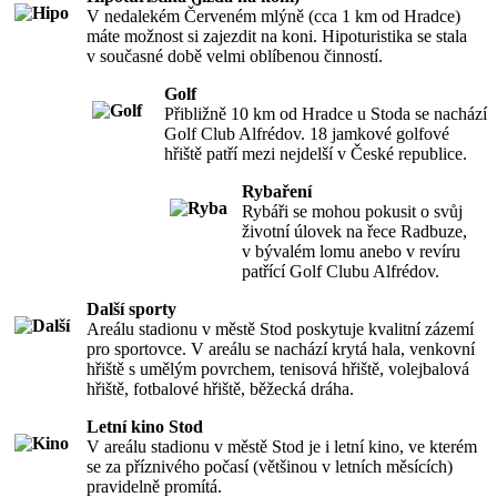
V nedalekém Červeném mlýně (cca 1 km od Hradce)
máte možnost si zajezdit na koni. Hipoturistika se stala
v současné době velmi oblíbenou činností.
Golf
Přibližně 10 km od Hradce u Stoda se nachází
Golf Club Alfrédov. 18 jamkové golfové
hřiště patří mezi nejdelší v České republice.
Rybaření
Rybáři se mohou pokusit o svůj
životní úlovek na řece Radbuze,
v bývalém lomu anebo v revíru
patřící Golf Clubu Alfrédov.
Další sporty
Areálu stadionu v městě Stod poskytuje kvalitní zázemí
pro sportovce. V areálu se nachází krytá hala, venkovní
hřiště s umělým povrchem, tenisová hřiště, volejbalová
hřiště, fotbalové hřiště, běžecká dráha.
Letní kino Stod
V areálu stadionu v městě Stod je i letní kino, ve kterém
se za příznivého počasí (většinou v letních měsících)
pravidelně promítá.