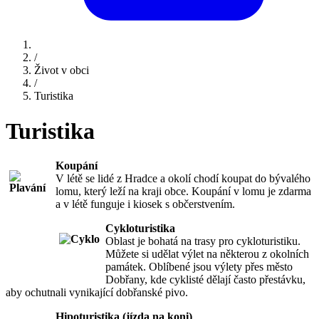
/
Život v obci
/
Turistika
Turistika
Koupání
V létě se lidé z Hradce a okolí chodí koupat do bývalého
lomu, který leží na kraji obce. Koupání v lomu je zdarma
a v létě funguje i kiosek s občerstvením.
Cykloturistika
Oblast je bohatá na trasy pro cykloturistiku.
Můžete si udělat výlet na některou z okolních
památek. Oblíbené jsou výlety přes město
Dobřany, kde cyklisté dělají často přestávku,
aby ochutnali vynikající dobřanské pivo.
Hipoturistika (jízda na koni)