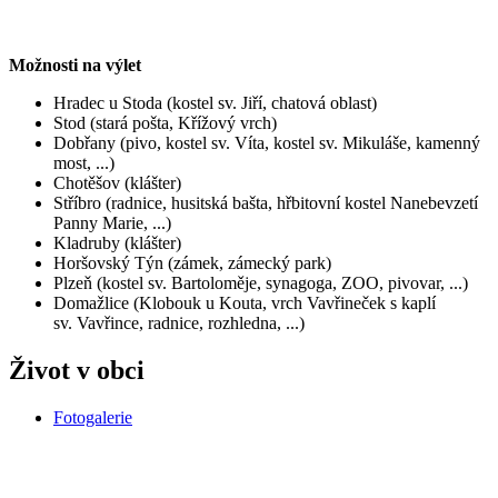
Možnosti na výlet
Hradec u Stoda (kostel sv. Jiří, chatová oblast)
Stod (stará pošta, Křížový vrch)
Dobřany (pivo, kostel sv. Víta, kostel sv. Mikuláše, kamenný
most, ...)
Chotěšov (klášter)
Stříbro (radnice, husitská bašta, hřbitovní kostel Nanebevzetí
Panny Marie, ...)
Kladruby (klášter)
Horšovský Týn (zámek, zámecký park)
Plzeň (kostel sv. Bartoloměje, synagoga, ZOO, pivovar, ...)
Domažlice (Klobouk u Kouta, vrch Vavřineček s kaplí
sv. Vavřince, radnice, rozhledna, ...)
Život v obci
Fotogalerie