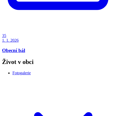
35
1. 1. 2026
Obecní bál
Život v obci
Fotogalerie